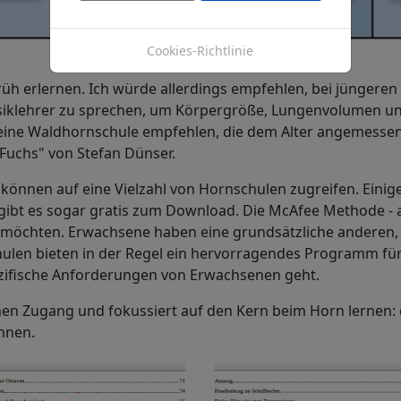
Cookies-Richtlinie
h erlernen. Ich würde allerdings empfehlen, bei jüngeren
usiklehrer zu sprechen, um Körpergröße, Lungenvolumen un
ine Waldhornschule empfehlen, die dem Alter angemessen is
Fuchs" von Stefan Dünser.
önnen auf eine Vielzahl von Hornschulen zugreifen. Einige 
gibt es sogar gratis zum Download. Die McAfee Methode - 
 möchten. Erwachsene haben eine grundsätzliche anderen, 
hulen bieten in der Regel ein hervorragendes Programm für 
ezifische Anforderungen von Erwachsenen geht.
hen Zugang und fokussiert auf den Kern beim Horn lernen:
önnen.