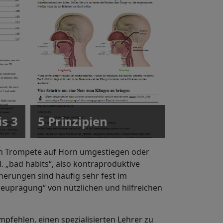
s 3
5 Prinzipien
Ansatz
von Trompete auf Horn umgestiegen oder
tl. „bad habits“, also kontraproduktive
nnerungen sind häufig sehr fest im
euprägung“ von nützlichen und hilfreichen
mpfehlen, einen spezialisierten Lehrer zu