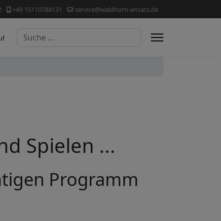
2
+49 15110788131
service@waldhorn-ansatz.de
Suchen
uf
d Spielen ...
chtigen Programm