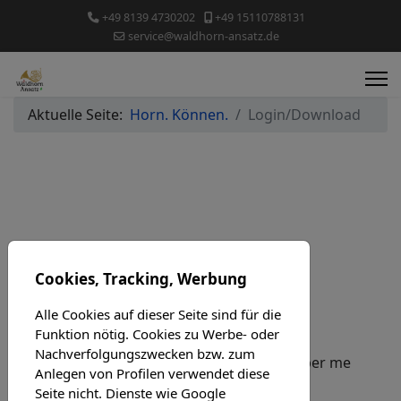
+49 8139 4730202
+49 15110788131
service@waldhorn-ansatz.de
Aktuelle Seite:
Horn. Können.
Login/Download
Login
Cookies, Tracking, Werbung
Username
Alle Cookies auf dieser Seite sind für die
Funktion nötig. Cookies zu Werbe- oder
Password
Nachverfolgungszwecken bzw. zum
Remember me
Anlegen von Profilen verwendet diese
Seite nicht. Dienste wie Google