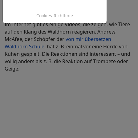
erschreckt.
Cookies-Richtlinie
Im Internet gibt es einige Videos, die zeigen, wie Tiere
auf den Klang des Waldhorn reagieren. Andrew
McAfee, der Schöpfer der
von mir übersetzen
Waldhorn Schule
, hat z. B. einmal vor eine Herde von
Kühen gespielt. Die Reaktionen sind interessant – und
völlig anders als z. B. die Reaktion auf Trompete oder
Geige: