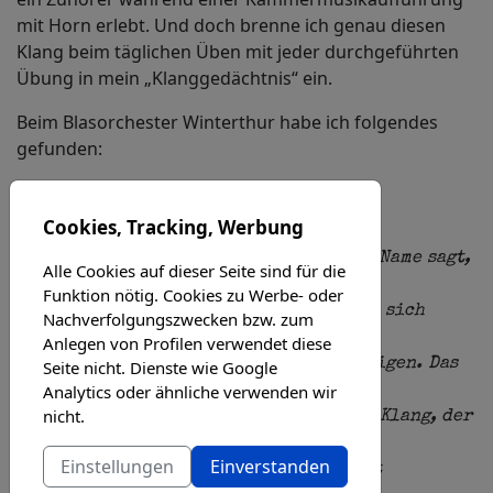
mit Horn erlebt. Und doch brenne ich genau diesen
Klang beim täglichen Üben mit jeder durchgeführten
Übung in mein „Klanggedächtnis“ ein.
Beim Blasorchester Winterthur habe ich folgendes
gefunden:
Das Waldhorn ist der König unter den
Cookies, Tracking, Werbung
Blechblasinstrumenten. Wie schon sein Name sagt,
Alle Cookies auf dieser Seite sind für die
Funktion nötig. Cookies zu Werbe- oder
wurde es von Jägern im Wald benutzt, um sich
Nachverfolgungszwecken bzw. zum
Anlegen von Profilen verwendet diese
durch Signale miteinander zu verständigen. Das
Seite nicht. Dienste wie Google
Analytics oder ähnliche verwenden wir
nicht.
Waldhorn hat einen weichen, tragenden Klang, der
Einstellungen
Einverstanden
weithin zu hören ist und das Wild nicht